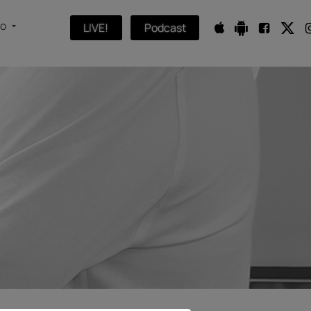
fo
LIVE!
Podcast