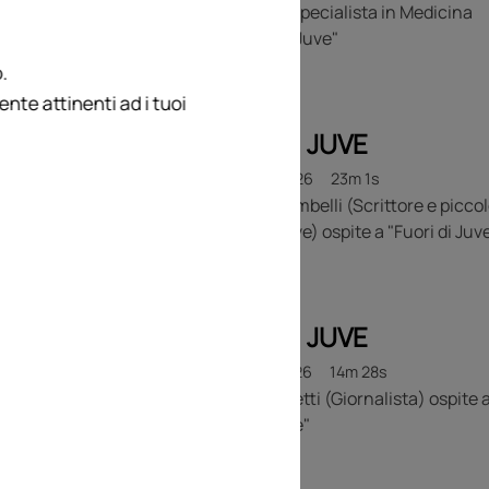
Ortopedico specialista in Medicina
dello Sport) ospite a "Fuori di Juve"
.
te attinenti ad i tuoi
FUORI DI JUVE
09 LUGLIO 2026
23m 1s
Riccardo Gambelli (Scrittore e picco
azionista Juve) ospite a "Fuori di Juv
FUORI DI JUVE
08 LUGLIO 2026
14m 28s
Massimo Giletti (Giornalista) ospite 
"Fuori di Juve"