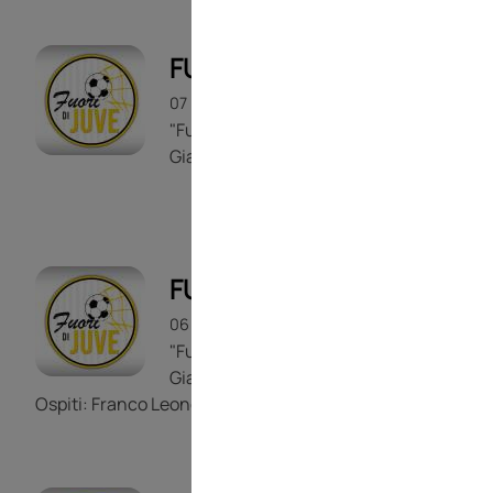
FUORI DI JUVE
07 LUGLIO 2026
1h 36m 23s
"Fuori di Juve" con Quintiliano
Giampietro
FUORI DI JUVE
06 LUGLIO 2026
1h 38m 30s
"Fuori di Juve" con Quintiliano
Giampietro
Ospiti: Franco Leonetti, Massimo Bonini.