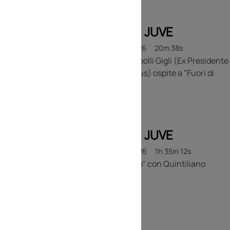
FUORI DI JUVE
07 LUGLIO 2026
20m 38s
Giovanni Cobolli Gigli (Ex Presidente
della Juventus) ospite a "Fuori di
Juve"
FUORI DI JUVE
03 LUGLIO 2026
1h 35m 12s
"Fuori di Juve" con Quintiliano
Giampietro