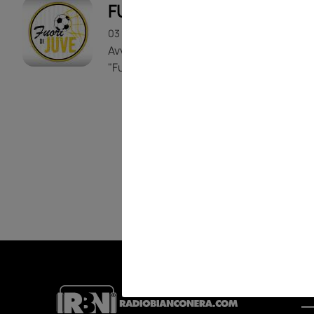
FUORI DI JUVE
03 LUGLIO 2026
19m 13s
Avvocato Maurizio Paniz, ospite a
"Fuori di Juve"
RA