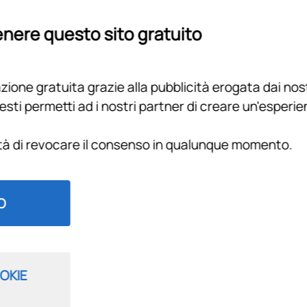
Filtra per
nere questo sito gratuito
le puntate di Radio Bianconera
ione gratuita grazie alla pubblicità erogata dai nost
esti permetti ad i nostri partner di creare un'esperi
FUORI DI JUVE
ità di revocare il consenso in qualunque momento.
14 LUGLIO 2026
15m 59s
Michelangelo Rampulla (Ex portiere
Juventus) ospite a "Fuori di Juve"
O
FUORI DI JUVE
OKIE
10 LUGLIO 2026
1h 35m 16s
"Fuori di Juve" con Quintiliano