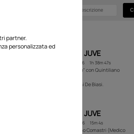
ri partner.
enza personalizzata ed
FUORI DI JUVE
13 LUGLIO 2026
1h 38m 47s
"Fuori di Juve" con Quintiliano
Giampietro.
Ospiti: Franco Leonetti, Gianni De Biasi.
FUORI DI JUVE
10 LUGLIO 2026
15m 4s
Dott. Massimo Comastri (Medico