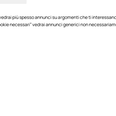
Giampietro
Ospiti: Dott. Massimo Comastri, Avv. Roberto Savino
vedrai più spesso annunci su argomenti che ti interessano
okie necessari” vedrai annunci generici non necessariamen
FUORI DI JUVE
09 LUGLIO 2026
17m 36s
Stefano Lanzo (Tuttosport) ospite a
"Fuori di Juve"
FUORI DI JUVE
08 LUGLIO 2026
7m 38s
Walter Sabatini (Dirigente Sportivo)
ospite a "Fuori di Juve"