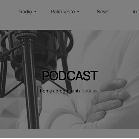
Radio
Palinsesto
News
In
PODCAST
home
/
programmi
/
podcast