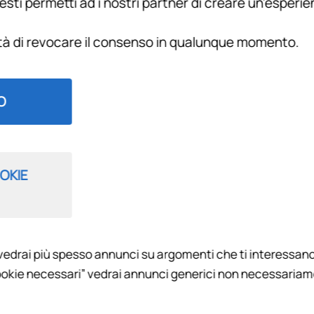
esti permetti ad i nostri partner di creare un'esperi
RICHIES
ità di revocare il consenso in qualunque momento.
Si prega di inserire i dat
La vostra comunicazion
Destinatario
O
Nome:
OKIE
Email:
vedrai più spesso annunci su argomenti che ti interessano
6
okie necessari” vedrai annunci generici non necessariamen
Messaggio: