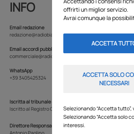
Accettando i consensi richi
INFO
offrirti un miglior servizio.
Avrai comunque la possibil
Email redazione
redazione@radiobianconera.com
ACCETTA TUTT
Email accordi pubblicitari
commerciale@radiobianconera.com
WhatsApp
ACCETTA SOLO CO
+39 3405425324
NECESSARI
Iscritta al tribunale di Torino al n.70 del 29/11/2018
Selezionando “Accetta tutto”, 
Iscritto al Registro Operatori di Comunicazione al n. 1824
Selezionando “Accetta solo co
interessi.
Direttore Responsabile
Antonio Paolino