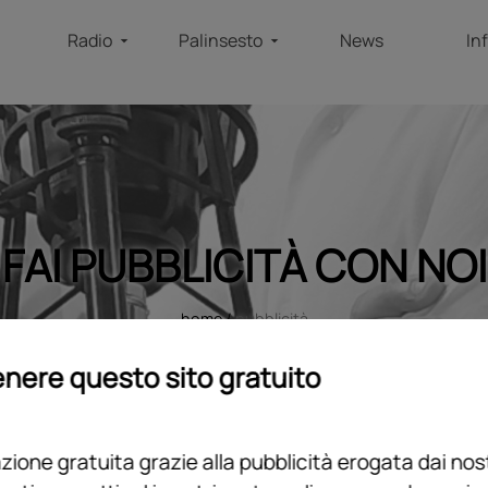
Radio
Palinsesto
News
In
FAI PUBBLICITÀ CON NOI
home
/
pubblicità
nere questo sito gratuito
ione gratuita grazie alla pubblicità erogata dai nost