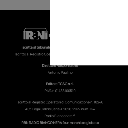
RA
CO
Iscritta al tribunale di Torino al n.70 del 29/11/2018
MO
Iscritto al Registro Operatori di Comunicazione al n. 18246
TV
Direttore Responsabile
Antonio Paolino
Editore TC&C s.r.l.
P.IVA n.01488100510
Iscritto al Registro Operatori di Comunicazione n. 18246
Aut. Lega Calcio Serie A 2026/2027 num. 164
Radio Bianconera ®
RBN RADIO BIANCO NERA è un marchio registrato