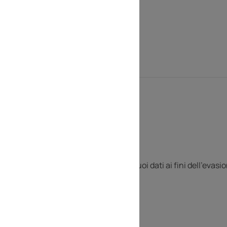
atori
e
invia
acconsenti al trattamento dei tuoi dati ai fini dell'evasi
sensi dell'Informativa Privacy