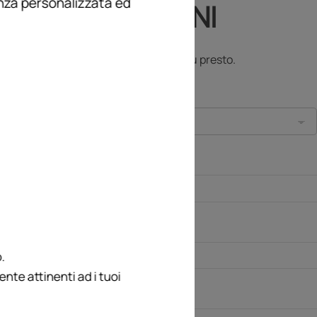
enza personalizzata ed
TA INFORMAZIONI
i richiesti.
e verrà presa in considerazione al più presto.
.
te attinenti ad i tuoi