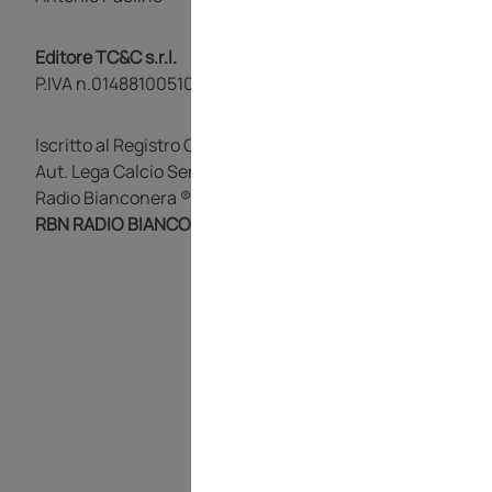
Editore TC&C s.r.l.
P.IVA n.01488100510
Iscritto al Registro Operatori di Comunicazione n. 18246
Aut. Lega Calcio Serie A 2026/2027 num. 164
Radio Bianconera ®
RBN RADIO BIANCO NERA è un marchio registrato