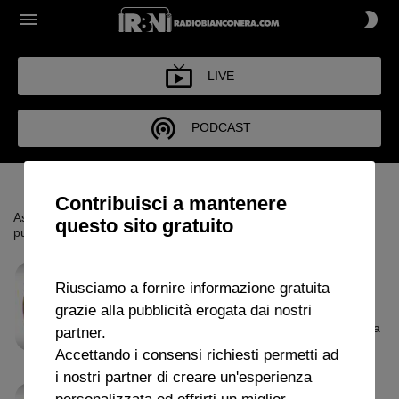
LIVE
PODCAST
PODCAST
Contribuisci a mantenere
Ascolta i principali approfondimenti della settimana. Scarica le
questo sito gratuito
puntate di Radio Bianconera
L'ORA DELLA VECCHIA
Riusciamo a fornire informazione gratuita
SIGNORA
grazie alla pubblicità erogata dai nostri
"L'ora della Vecchia
30 LUGLIO 2026
43m 32s
partner.
Signora" con Alberto Mauro
Accettando i consensi richiesti permetti ad
i nostri partner di creare un'esperienza
personalizzata ed offrirti un miglior