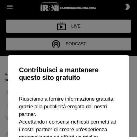
LIVE
PODCAST
PODCAST
Contribuisci a mantenere
Ascolta i principali approfondimenti della settimana. Scarica le
questo sito gratuito
puntate di Radio Bianconera
RBN CAFE
Riusciamo a fornire informazione gratuita
Domenico
04 AGOSTO 2026
4m 29s
grazie alla pubblicità erogata dai nostri
Marchese (La Repubblica) sulla scelta del
partner.
portiere
Accettando i consensi richiesti permetti ad
i nostri partner di creare un'esperienza
personalizzata ed offrirti un miglior