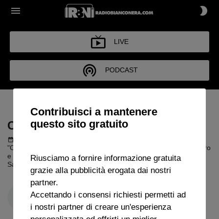
LIVE
PODCAST
COLPO DI TACCO
Contribuisci a mantenere
questo sito gratuito
COLPO DI TACCO
Podcast del 29 novembre 2025
3h 59m 18s
"Colpo di Tacco" con Alessandro Santarelli, Quintiliano Giampietro
e Claudia Santarelli, cronaca di Antonio Paolino, commento
Riusciamo a fornire informazione gratuita
Samuel Tafesse. Ospiti: Marco Edoardo Sanfelici,
grazie alla pubblicità erogata dai nostri
partner.
Accettando i consensi richiesti permetti ad
i nostri partner di creare un'esperienza
personalizzata ed offrirti un miglior