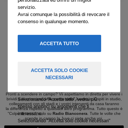
servizio.
Avrai comunque la possibilità di revocare il
consenso in qualunque momento.
ACCETTA TUTTO
ACCETTA SOLO COOKIE
NECESSARI
COLPO DI TACCO
Pronti a scendere in campo? Vii aspettiamo in diretta per vivere i
brividi e le emozioni delle partite della Juventus. Ospiti in studio,
Selezionando “Accetta tutto”, vedrai più
collegamenti con gli stadi e i vostri interventi da casa faranno
spesso annunci su argomenti che ti
la differenza rispetto a qualsiasi altro programma. Tutto questo è
"Colpo di tacco", solo su
Radio Bianconera
. Tutte le volte che
interessano.
scende in campo la Juve ci siete anche voi.
Selezionando “Accetta solo cookie necessari”
vedrai annunci generici non necessariamente