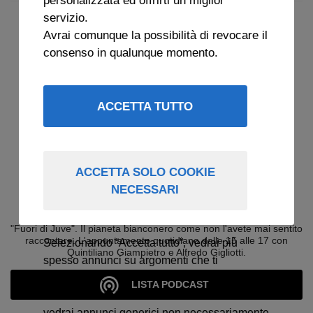
servizio.
Avrai comunque la possibilità di revocare il
consenso in qualunque momento.
ACCETTA TUTTO
ACCETTA SOLO COOKIE
NECESSARI
ARCHIVIO FUORI DI JUVE 2025
"Fuori di Juve". Il pianeta bianconero come non l'avete mai sentito
raccontare. L'appuntamento quotidiano dalle 15 alle 17 con
Selezionando “Accetta tutto”, vedrai più
Quintiliano Giampietro e Alfredo Gigliotti.
spesso annunci su argomenti che ti
interessano.
LISTA PODCAST
Selezionando “Accetta solo cookie necessari”
vedrai annunci generici non necessariamente