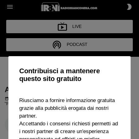
LIVE
PODCAST
ARCHIVIO FUORI DI JUVE
Contribuisci a mantenere
2025
questo sito gratuito
ARCHIVIO FUORI DI JUVE 2025
Podcast del 02 ottobre 2025
1h 35m 1s
Riusciamo a fornire informazione gratuita
"Fuori di Juve" con Quintiliano Giampietro.
grazie alla pubblicità erogata dai nostri
partner.
Accettando i consensi richiesti permetti ad
i nostri partner di creare un'esperienza
personalizzata ed offrirti un miglior