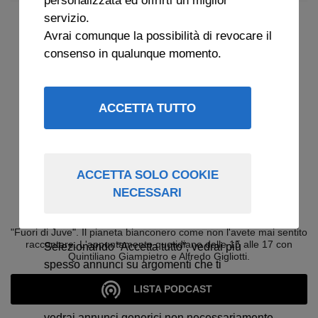
servizio.
Avrai comunque la possibilità di revocare il
consenso in qualunque momento.
ACCETTA TUTTO
ACCETTA SOLO COOKIE
NECESSARI
ARCHIVIO FUORI DI JUVE 2025
"Fuori di Juve". Il pianeta bianconero come non l'avete mai sentito
raccontare. L'appuntamento quotidiano dalle 15 alle 17 con
Selezionando “Accetta tutto”, vedrai più
Quintiliano Giampietro e Alfredo Gigliotti.
spesso annunci su argomenti che ti
interessano.
LISTA PODCAST
Selezionando “Accetta solo cookie necessari”
vedrai annunci generici non necessariamente