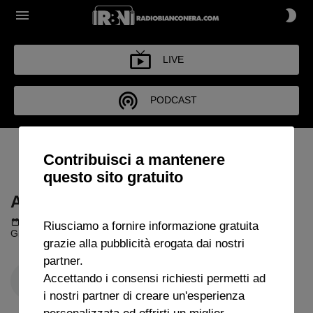
LIVE
PODCAST
ARCHIVIO FUORI DI JUVE
Contribuisci a mantenere
2025
questo sito gratuito
ARCHIVIO FUORI DI JUVE 2025
Podcast del 02 dicembre 2025
11m 23s
Riusciamo a fornire informazione gratuita
Giorgio Perinetti, ospite a "Fuori di Juve"
grazie alla pubblicità erogata dai nostri
partner.
Accettando i consensi richiesti permetti ad
i nostri partner di creare un'esperienza
personalizzata ed offrirti un miglior