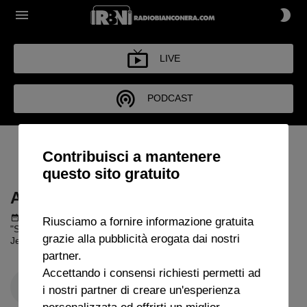
LIVE
PODCAST
ARCHIVIO SABATO SPORT
Contribuisci a mantenere
2024
questo sito gratuito
ARCHIVIO SABATO SPORT 2024
Podcast del 05 ottobre 2024
1h 34m 18s
Riusciamo a fornire informazione gratuita
"Sabato Sport" con Chiara Aleati. Ospiti: Camillo Demichelis e
grazie alla pubblicità erogata dai nostri
Jeda (ex giocatore Cagliari)
partner.
Accettando i consensi richiesti permetti ad
i nostri partner di creare un'esperienza
personalizzata ed offrirti un miglior