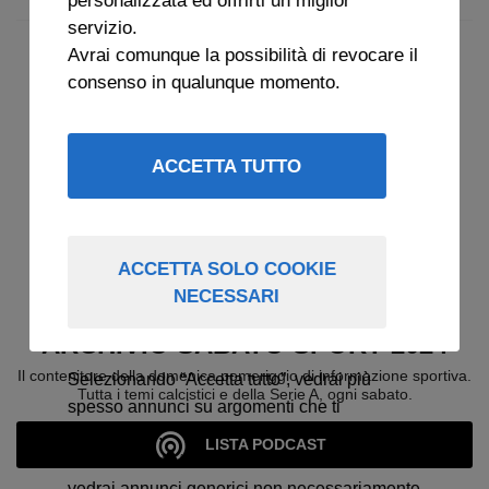
servizio.
Avrai comunque la possibilità di revocare il
consenso in qualunque momento.
ACCETTA TUTTO
ACCETTA SOLO COOKIE
NECESSARI
ARCHIVIO SABATO SPORT 2024
Il contenitore della domenica pomeriggio di informazione sportiva.
Selezionando “Accetta tutto”, vedrai più
Tutta i temi calcistici e della Serie A, ogni sabato.
spesso annunci su argomenti che ti
interessano.
LISTA PODCAST
Selezionando “Accetta solo cookie necessari”
vedrai annunci generici non necessariamente