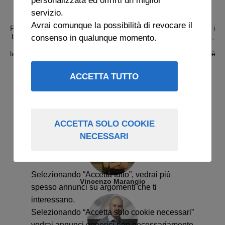
COLPO DI TACCO
servizio.
Avrai comunque la possibilità di revocare il
Pronti a scendere in campo? Vii aspettiamo in diretta per vivere i
consenso in qualunque momento.
brividi e le emozioni delle partite della Juventus. Ospiti in studio,
collegamenti con gli stadi e i vostri interventi da casa faranno
la differenza rispetto a qualsiasi altro programma. Tutto questo è
"Colpo di tacco", solo su
Radio Bianconera
. Tutte le volte che
scende in campo la Juve ci siete anche voi.
ACCETTA TUTTO
PROGRAMMAZIONE
martedì 12:20-16:00
sabato 12:05-15:00
ACCETTA SOLO COOKIE
NECESSARI
Selezionando “Accetta tutto”, vedrai più
Vincenzo Marangio
spesso annunci su argomenti che ti
interessano.
Selezionando “Accetta solo cookie necessari”
vedrai annunci generici non necessariamente