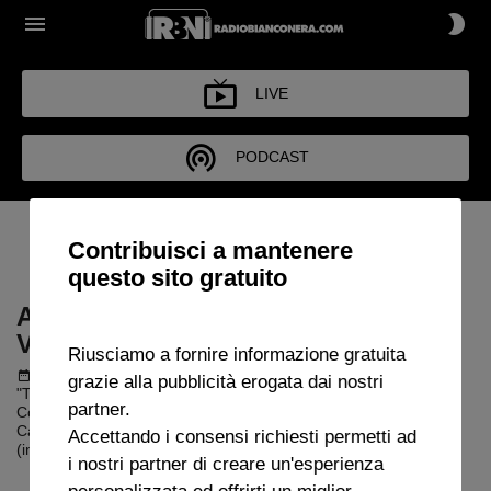
LIVE
PODCAST
ARCHIVIO TUTTA LA JUVE
Contribuisci a mantenere
CHE VUOI 2021-2022
questo sito gratuito
ARCHIVIO TUTTA LA JUVE CHE
VUOI 2021-2022
Riusciamo a fornire informazione gratuita
Podcast del 09 luglio 2022
1h 39m 15s
grazie alla pubblicità erogata dai nostri
"Tutta La Juve che Vuoi" con Dario Ghiringhelli e Cristina
partner.
Colombo. Ospiti :Gianluigi D'Ambrosio (Inchiostro Sportivo),
Caterina Baffoni (giornalista sportiva), Jacopo Desiderio
Accettando i consensi richiesti permetti ad
(intermediario mercato) e Ada Cotugno (Footbola.it).
i nostri partner di creare un'esperienza
personalizzata ed offrirti un miglior