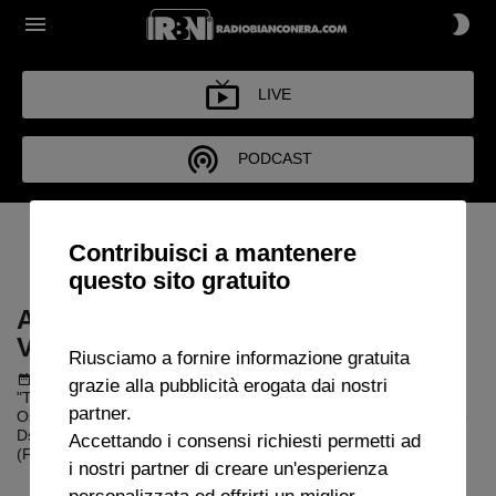
LIVE
PODCAST
ARCHIVIO TUTTA LA JUVE
Contribuisci a mantenere
CHE VUOI 2021-2022
questo sito gratuito
ARCHIVIO TUTTA LA JUVE CHE
VUOI 2021-2022
Riusciamo a fornire informazione gratuita
Podcast del 06 agosto 2022
1h 37m 12s
grazie alla pubblicità erogata dai nostri
"Tutta La Juve che Vuoi" con Dario Ghiringhelli e Maria Basileo.
partner.
Ospiti: Avv. Roberto De Frede, Rudy Galetti (giornalista), Jacopo
Dsiderio (intermediario di mercato), Stefano Romagnoli
Accettando i consensi richiesti permetti ad
(Footstats).
i nostri partner di creare un'esperienza
personalizzata ed offrirti un miglior