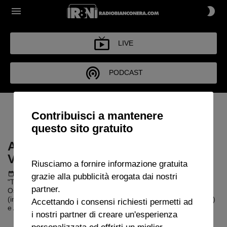
LIVE
PODCAST
ARCHIVIO TUTTA LA JUVE
Contribuisci a mantenere
CHE VUOI 2021-2022
questo sito gratuito
ARCHIVIO TUTTA LA JUVE CHE
VUOI 2021-2022
Riusciamo a fornire informazione gratuita
Podcast del 13 agosto 2022
1h 41m 7s
grazie alla pubblicità erogata dai nostri
"Tutta La Juve Che Vuoi" con Dario Ghiringhelli e Elisa Chiara.
partner.
Ospiti : Stefano Romagnoli (Footstats), Jacopo Desiderio
(intermediario di mercato), Fabiola Graziano (bianconeranews.it)
Accettando i consensi richiesti permetti ad
e Ada Cotugno.
i nostri partner di creare un'esperienza
personalizzata ed offrirti un miglior