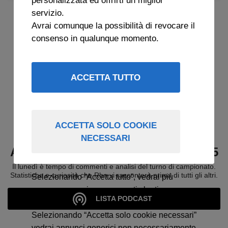
servizio.
Avrai comunque la possibilità di revocare il
consenso in qualunque momento.
ACCETTA TUTTO
ACCETTA SOLO COOKIE
NECESSARI
ARCHIVIO BUONGIORNO RBN 2025
Il lunedì è tempo di commenti e analisi del turno di campionato.
Statistiche e curiosità che Rbn vi racconterà prima di tutti gli altri.
Selezionando “Accetta tutto”, vedrai più
spesso annunci su argomenti che ti
LISTA PODCAST
interessano.
Selezionando “Accetta solo cookie necessari”
vedrai annunci generici non necessariamente