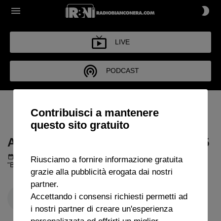
LIVE
PODCAST
ARCHIVIO BUONGIORNO
Contribuisci a mantenere
RBN 2025
questo sito gratuito
ARCHIVIO BUONGIORNO RBN 2025
Podcast del 23 ottobre 2025
53m 2s
Riusciamo a fornire informazione gratuita
"Buongiorno RBN" con Riccardo Restini. Ospite: Mirko Nicolino.
grazie alla pubblicità erogata dai nostri
partner.
Accettando i consensi richiesti permetti ad
i nostri partner di creare un'esperienza
personalizzata ed offrirti un miglior