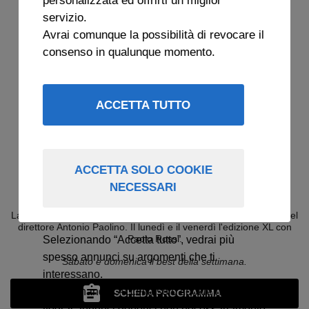
servizio.
Avrai comunque la possibilità di revocare il
consenso in qualunque momento.
ACCETTA TUTTO
ACCETTA SOLO COOKIE
NECESSARI
COSE DI CALCIO
La Juve e l'attualità raccontate con stile e ironia, in compagnia del
direttore Antonio Paolino. Il lunedì e il venerdì l'edizione XL con
Paolo Rossi.
Selezionando “Accetta tutto”, vedrai più
spesso annunci su argomenti che ti
Sabato e domenica il best della settimana.
interessano.
Selezionando “Accetta solo cookie necessari”
SCHEDA PROGRAMMA
vedrai annunci generici non necessariamente