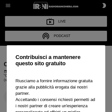
LIVE
PODCAST
COSE DI CALCIO
Contribuisci a mantenere
questo sito gratuito
COSE DI CALCIO
Podcast del 02 giugno 2026
1h 36m 25s
"Cose di Calcio" con Antonio Paolino. Ospiti: Giovanni De Luna
(storico), Malu Mpasinkatu.
Riusciamo a fornire informazione gratuita
grazie alla pubblicità erogata dai nostri
partner.
Accettando i consensi richiesti permetti ad
i nostri partner di creare un'esperienza
personalizzata ed offrirti un miglior