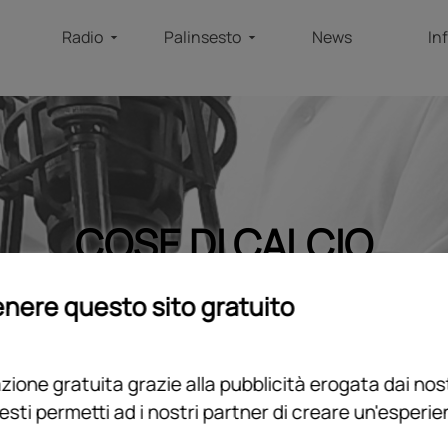
Radio
Palinsesto
News
In
COSE DI CALCIO
home
/
programmi
/
podcast
/
cose di calcio
nere questo sito gratuito
ione gratuita grazie alla pubblicità erogata dai nost
esti permetti ad i nostri partner di creare un'esperi