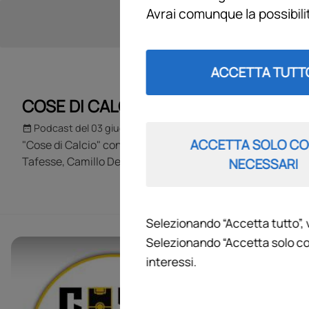
Avrai comunque la possibil
ACCETTA TUTT
COSE DI CALCIO
Podcast del 03 giugno 2026
1h 37m 10s
ACCETTA SOLO CO
"Cose di Calcio" con Antonio Paolino. Ospiti: Willy Vignati
Tafesse, Camillo Demichelis
NECESSARI
Selezionando “Accetta tutto”, 
Selezionando “Accetta solo co
COSE DI 
interessi.
La Juve e l'att
Il lunedì e il v