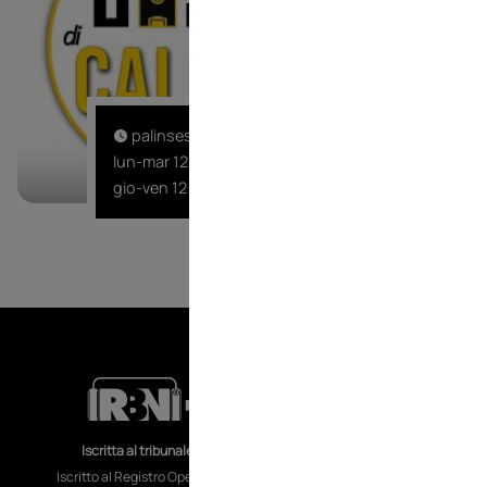
Sabato e domen
palinsesto
lun-mar 12:00
gio-ven 12:00
RA
CO
Iscritta al tribunale di Torino al n.70 del 29/11/2018
MO
Iscritto al Registro Operatori di Comunicazione al n. 18246