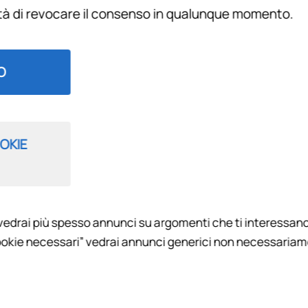
ità di revocare il consenso in qualunque momento.
Filtra per
O
OKIE
 (La Cruz Portieri), Samuel
vedrai più spesso annunci su argomenti che ti interessano
okie necessari” vedrai annunci generici non necessariamen
CALCIO
ualità raccontate con stile e ironia, in compagnia del direttore 
enerdì l'edizione XL con Paolo Rossi.