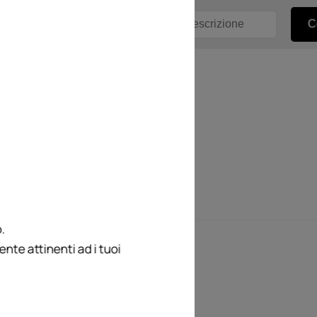
.
te attinenti ad i tuoi
Antonio Paolino.