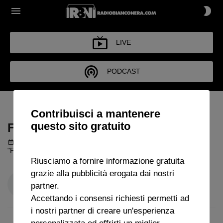
LIVE
PODCAST
FUORI DI JUVE
Contribuisci a mantenere
questo sito gratuito
FUORI DI JUVE
Podcast del 26 maggio 2026
1h 32m 5s
"Fuori di Juve" con Quintiliano Giampietro e Stefano Discreti.
Riusciamo a fornire informazione gratuita
grazie alla pubblicità erogata dai nostri
partner.
Accettando i consensi richiesti permetti ad
i nostri partner di creare un'esperienza
personalizzata ed offrirti un miglior