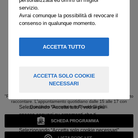
servizio.
Avrai comunque la possibilità di revocare il
consenso in qualunque momento.
ACCETTA TUTTO
ACCETTA SOLO COOKIE
NECESSARI
FUORI DI JUVE
"Fuori di Juve". Il pianeta bianconero come non l'avete mai sentito
raccontare. L'appuntamento quotidiano dalle 15 alle 17 con
Quintiliano Giampietro e Alfredo Gigliotti.
Selezionando “Accetta tutto”, vedrai più
spesso annunci su argomenti che ti
SCHEDA PROGRAMMA
interessano.
Selezionando “Accetta solo cookie necessari”
vedrai annunci generici non necessariamente
LISTA PODCAST