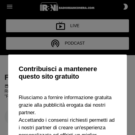
LIVE
PODCAST
FUORI DI JUVE
Contribuisci a mantenere
questo sito gratuito
FUORI DI JUVE
Podcast del 28 maggio 2026
24m 29s
Riccardo Gambelli (Scrittore e piccolo azionista Juve) ospite a
"Fuori di Juve"
Riusciamo a fornire informazione gratuita
grazie alla pubblicità erogata dai nostri
partner.
Accettando i consensi richiesti permetti ad
i nostri partner di creare un'esperienza
personalizzata ed offrirti un miglior