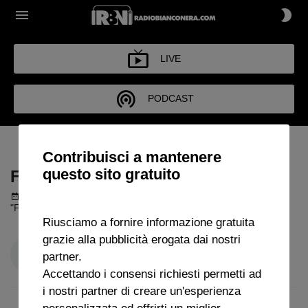
LIVE
PODCAST
FUORI DI JUVE
Contribuisci a mantenere
questo sito gratuito
FUORI DI JUVE
Podcast del 07 luglio 2026
1h 36m 23s
"Fuori di Juve" con Quintiliano Giampietro
Riusciamo a fornire informazione gratuita
grazie alla pubblicità erogata dai nostri
partner.
Accettando i consensi richiesti permetti ad
i nostri partner di creare un'esperienza
personalizzata ed offrirti un miglior