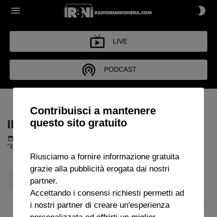
LIVE
PODCAST
IL CLUB DEGLI INVIATI
Contribuisci a mantenere
questo sito gratuito
IL CLUB DEGLI INVIATI
Podcast del 29 maggio 2026
50m 7s
"il Club degli Inviati" con Chiara Aleati.
Riusciamo a fornire informazione gratuita
grazie alla pubblicità erogata dai nostri
partner.
Accettando i consensi richiesti permetti ad
i nostri partner di creare un'esperienza
personalizzata ed offrirti un miglior