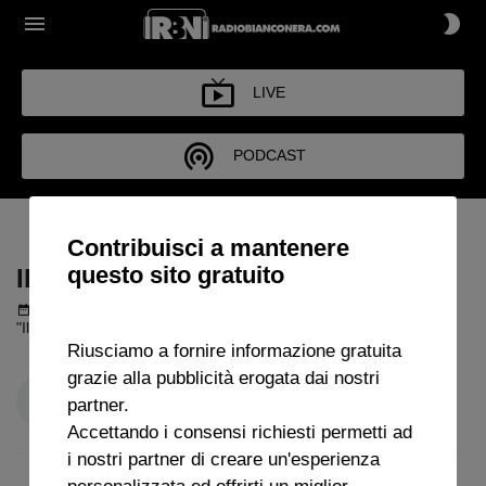
LIVE
PODCAST
IL CLUB DEGLI INVIATI
Contribuisci a mantenere
questo sito gratuito
IL CLUB DEGLI INVIATI
Podcast del 02 giugno 2026
48m 47s
"Il Club degli Inviati" con Camillo Demichelis.
Riusciamo a fornire informazione gratuita
grazie alla pubblicità erogata dai nostri
partner.
Accettando i consensi richiesti permetti ad
i nostri partner di creare un'esperienza
personalizzata ed offrirti un miglior