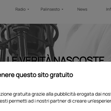
Radio
Palinsesto
News
In
LE VERITÀ NASCOSTE
home
/
programmi
/
podcast
/
le verità nascoste
nere questo sito gratuito
ione gratuita grazie alla pubblicità erogata dai nost
esti permetti ad i nostri partner di creare un'esperi