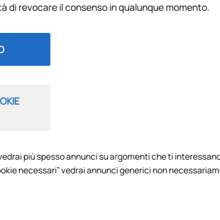
ità di revocare il consenso in qualunque momento.
Filtra per
O
OKIE
vedrai più spesso annunci su argomenti che ti interessano
À NASCOSTE
okie necessari” vedrai annunci generici non necessariamen
arà protagonista della rubrica "Le Verità Nascoste", per svela
poli, con la pubblicazione nel corso di ogni appuntamento di un
 legate al processo.