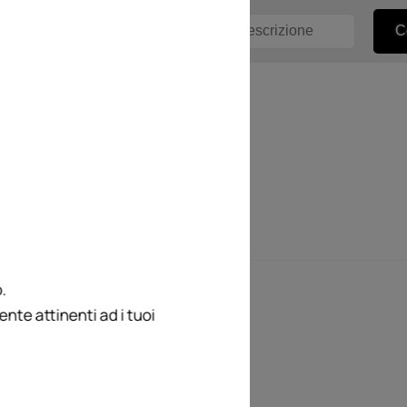
.
te attinenti ad i tuoi
re i retroscena
a delle tante