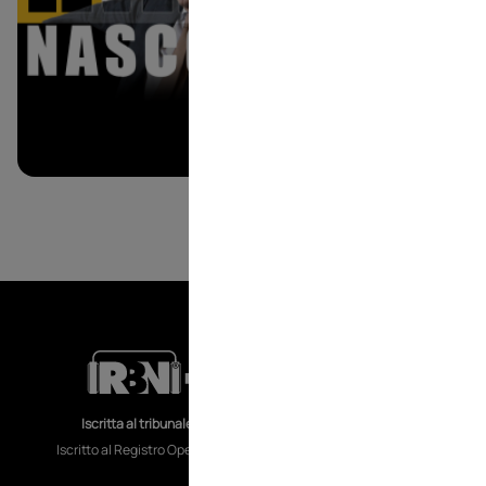
RA
CO
Iscritta al tribunale di Torino al n.70 del 29/11/2018
MO
Iscritto al Registro Operatori di Comunicazione al n. 18246
TV