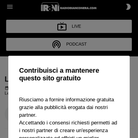
LIVE
PODCAST
LE VERITÀ NASCOSTE
Contribuisci a mantenere
questo sito gratuito
LE VERITÀ NASCOSTE
Podcast del 25 dicembre 2022
33m 21s
Le Verità Nascoste - decima puntata
Riusciamo a fornire informazione gratuita
grazie alla pubblicità erogata dai nostri
partner.
Accettando i consensi richiesti permetti ad
i nostri partner di creare un'esperienza
personalizzata ed offrirti un miglior