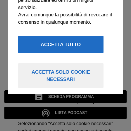
servizio.
Avrai comunque la possibilità di revocare il
consenso in qualunque momento.
ACCETTA TUTTO
ACCETTA SOLO COOKIE
NECESSARI
RASSEGNA STRAMBA
SCHEDA PROGRAMMA
Selezionando “Accetta tutto”, vedrai più
spesso annunci su argomenti che ti
LISTA PODCAST
interessano.
Selezionando “Accetta solo cookie necessari”
vedrai annunci generici non necessariamente