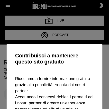
LIVE
PODCAST
RASSEGNA STRAMBA
Contribuisci a mantenere
questo sito gratuito
RASSEGNA STRAMBA
Podcast del 29 giugno 2026
1h 37m 42s
"Rassegna Stramba" con Claudio Zuliani. Ospite: Camillo
Demichelis.
Riusciamo a fornire informazione gratuita
grazie alla pubblicità erogata dai nostri
partner.
Accettando i consensi richiesti permetti ad
i nostri partner di creare un'esperienza
personalizzata ed offrirti un miglior