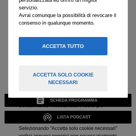
servizio.
Avrai comunque la possibilità di revocare il
consenso in qualunque momento.
ACCETTA TUTTO
ACCETTA SOLO COOKIE
NECESSARI
RASSEGNA STRAMBA
SCHEDA PROGRAMMA
Selezionando “Accetta tutto”, vedrai più
spesso annunci su argomenti che ti
LISTA PODCAST
interessano.
Selezionando “Accetta solo cookie necessari”
vedrai annunci generici non necessariamente