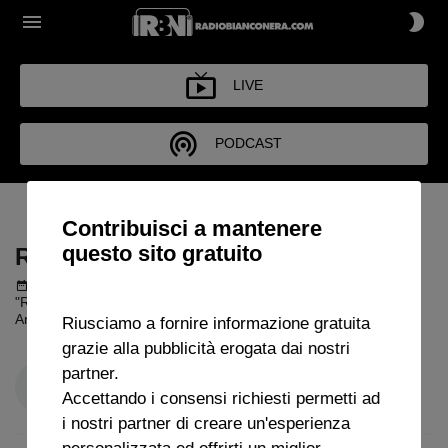
LIVE
PODCAST
RASSEGNA STRAMBA
Contribuisci a mantenere
questo sito gratuito
RASSEGNA STRAMBA
Podcast del 30 giugno 2026
2h 33m 52s
"Rassegna Stramba" con Claudio Zuliani. Ospiti: Davide Torchia,
Antonio Paolino.
Riusciamo a fornire informazione gratuita
grazie alla pubblicità erogata dai nostri
partner.
Accettando i consensi richiesti permetti ad
i nostri partner di creare un'esperienza
personalizzata ed offrirti un miglior