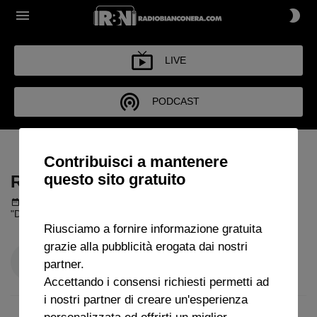
LIVE
PODCAST
RASSEGNA STRAMBA
Contribuisci a mantenere
questo sito gratuito
RASSEGNA STRAMBA
Podcast del 08 luglio 2026
3m 26s
"Davide Torchia" su dirigenza e ruoli a Rassegna Stramba.
Riusciamo a fornire informazione gratuita
grazie alla pubblicità erogata dai nostri
partner.
Accettando i consensi richiesti permetti ad
i nostri partner di creare un'esperienza
personalizzata ed offrirti un miglior